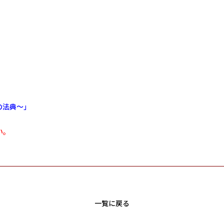
の法典～」
い。
一覧に戻る